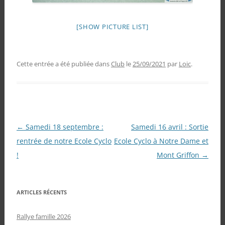
[SHOW PICTURE LIST]
Cette entrée a été publiée dans
Club
le
25/09/2021
par
Loic
.
Navigation
←
Samedi 18 septembre :
Samedi 16 avril : Sortie
des
rentrée de notre Ecole Cyclo
Ecole Cyclo à Notre Dame et
articles
!
Mont Griffon
→
ARTICLES RÉCENTS
Rallye famille 2026