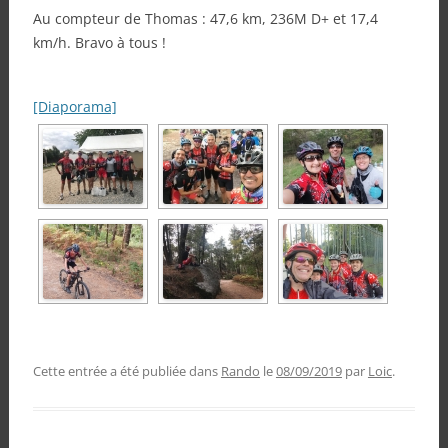
Au compteur de Thomas : 47,6 km, 236M D+ et 17,4
km/h. Bravo à tous !
[Diaporama]
Cette entrée a été publiée dans
Rando
le
08/09/2019
par
Loic
.