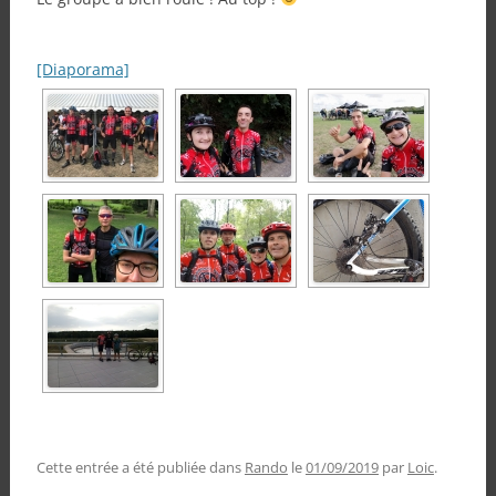
[Diaporama]
Cette entrée a été publiée dans
Rando
le
01/09/2019
par
Loic
.