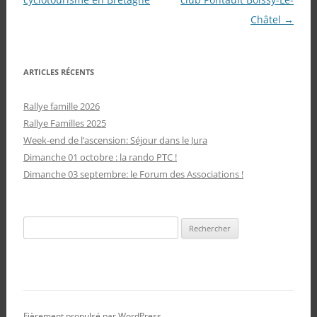
articles
Châtel
→
ARTICLES RÉCENTS
Rallye famille 2026
Rallye Familles 2025
Week-end de l’ascension: Séjour dans le Jura
Dimanche 01 octobre : la rando PTC !
Dimanche 03 septembre: le Forum des Associations !
Rechercher :
Fièrement propulsé par WordPress