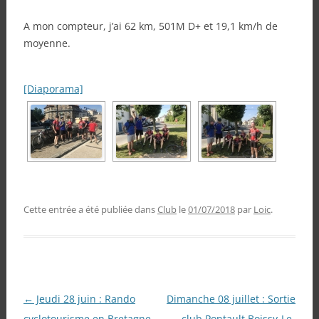
A mon compteur, j’ai 62 km, 501M D+ et 19,1 km/h de
moyenne.
[Diaporama]
Cette entrée a été publiée dans
Club
le
01/07/2018
par
Loic
.
Navigation
←
Jeudi 28 juin : Rando
Dimanche 08 juillet : Sortie
des
cyclotourisme en Bretagne
club Pontault Boissy-Le-