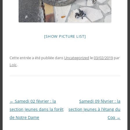
[SHOW PICTURE LIST]
Cette entrée a été publiée dans
Uncategorized
le
03/02/2019
par
Loic
.
Navigation
←
Samedi 02 février : la
Samedi 09 février : la
des
section Jeunes dans la forêt
section Jeunes à l’étang du
articles
de Notre Dame
Coq
→