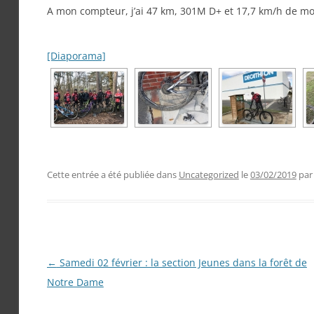
A mon compteur, j’ai 47 km, 301M D+ et 17,7 km/h de m
[Diaporama]
Cette entrée a été publiée dans
Uncategorized
le
03/02/2019
pa
Navigation
←
Samedi 02 février : la section Jeunes dans la forêt de
des
Notre Dame
articles