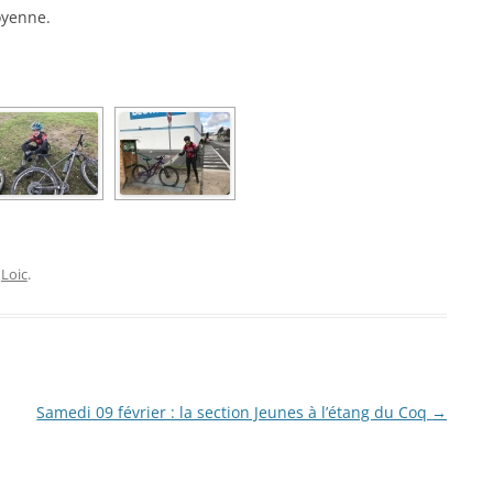
oyenne.
r
Loic
.
Samedi 09 février : la section Jeunes à l’étang du Coq
→