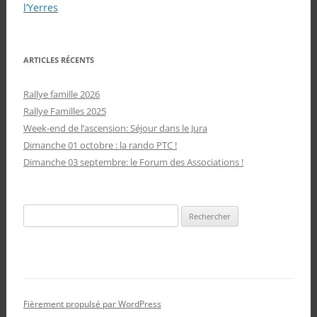
articles
l’Yerres
ARTICLES RÉCENTS
Rallye famille 2026
Rallye Familles 2025
Week-end de l’ascension: Séjour dans le Jura
Dimanche 01 octobre : la rando PTC !
Dimanche 03 septembre: le Forum des Associations !
Rechercher :
Fièrement propulsé par WordPress