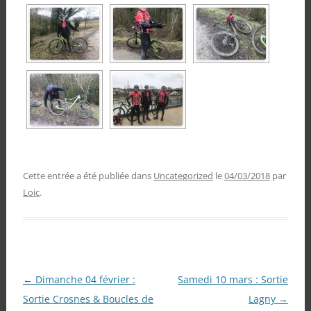
Cette entrée a été publiée dans
Uncategorized
le
04/03/2018
par
Loic
.
Navigation
←
Dimanche 04 février :
Samedi 10 mars : Sortie
des
Sortie Crosnes & Boucles de
Lagny
→