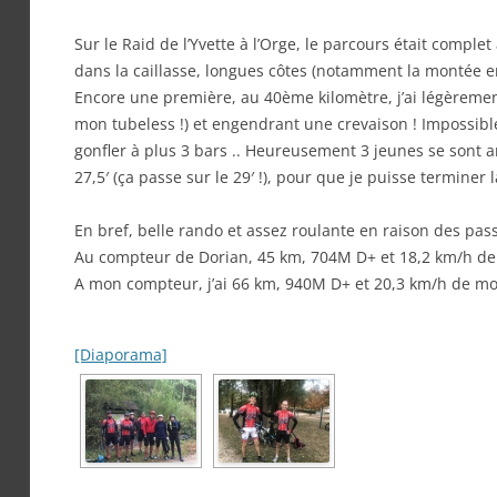
Sur le Raid de l’Yvette à l’Orge, le parcours était compl
dans la caillasse, longues côtes (notamment la montée e
Encore une première, au 40ème kilomètre, j’ai légèremen
mon tubeless !) et engendrant une crevaison ! Impossib
gonfler à plus 3 bars .. Heureusement 3 jeunes se sont
27,5′ (ça passe sur le 29′ !), pour que je puisse terminer 
En bref, belle rando et assez roulante en raison des pa
Au compteur de Dorian, 45 km, 704M D+ et 18,2 km/h d
A mon compteur, j’ai 66 km, 940M D+ et 20,3 km/h de m
[Diaporama]