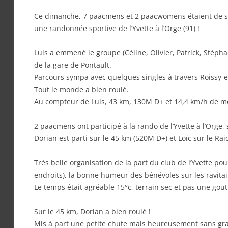
Ce dimanche, 7 paacmens et 2 paacwomens étaient de sort
une randonnée sportive de l’Yvette à l’Orge (91) !
Luis a emmené le groupe (Céline, Olivier, Patrick, Stép
de la gare de Pontault.
Parcours sympa avec quelques singles à travers Roissy-en
Tout le monde a bien roulé.
Au compteur de Luis, 43 km, 130M D+ et 14,4 km/h de 
2 paacmens ont participé à la rando de l’Yvette à l’Orge, 
Dorian est parti sur le 45 km (520M D+) et Loïc sur le Ra
Très belle organisation de la part du club de l’Yvette pour 
endroits), la bonne humeur des bénévoles sur les ravitai
Le temps était agréable 15°c, terrain sec et pas une gout
Sur le 45 km, Dorian a bien roulé !
Mis à part une petite chute mais heureusement sans gra