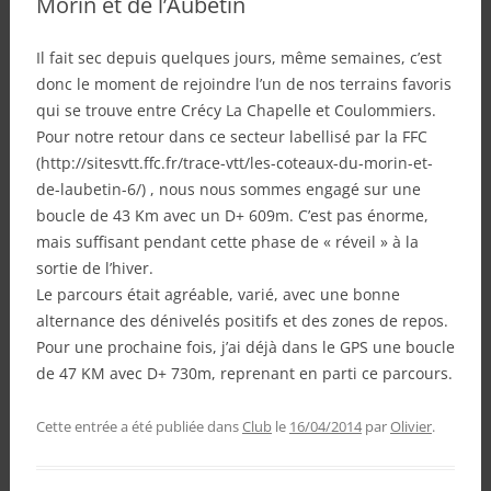
Morin et de l’Aubetin
Il fait sec depuis quelques jours, même semaines, c’est
donc le moment de rejoindre l’un de nos terrains favoris
qui se trouve entre Crécy La Chapelle et Coulommiers.
Pour notre retour dans ce secteur labellisé par la FFC
(http://sitesvtt.ffc.fr/trace-vtt/les-coteaux-du-morin-et-
de-laubetin-6/) , nous nous sommes engagé sur une
boucle de 43 Km avec un D+ 609m. C’est pas énorme,
mais suffisant pendant cette phase de « réveil » à la
sortie de l’hiver.
Le parcours était agréable, varié, avec une bonne
alternance des dénivelés positifs et des zones de repos.
Pour une prochaine fois, j’ai déjà dans le GPS une boucle
de 47 KM avec D+ 730m, reprenant en parti ce parcours.
Cette entrée a été publiée dans
Club
le
16/04/2014
par
Olivier
.