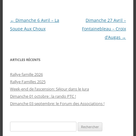
Navigation
←
Dimanche 6 Avril – La
Dimanche 27 Avril –
des
Soupe Aux Choux
Fontainebleau – Croix
articles
d’Augas
→
ARTICLES RÉCENTS
Rallye famille 2026
Rallye Familles 2025
Week-end de l’ascension: Séjour dans le Jura
Dimanche 01 octobre : la rando PTC !
Dimanche 03 septembre: le Forum des Associations !
Rechercher :