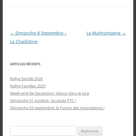
Navigation
←
Dimanche 8 Septembre –
La Malmontagne
→
des
La Chaillotine
articles
ARTICLES RÉCENTS
Rallye famille 2026
Rallye Familles 2025
Week-end de l’ascension: Séjour dans le Jura
Dimanche 01 octobre : la rando PTC !
Dimanche 03 septembre: le Forum des Associations !
Rechercher :