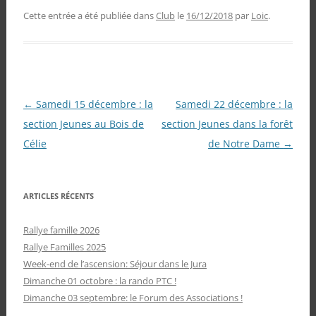
Cette entrée a été publiée dans
Club
le
16/12/2018
par
Loic
.
Navigation
←
Samedi 15 décembre : la
Samedi 22 décembre : la
des
section Jeunes au Bois de
section Jeunes dans la forêt
articles
Célie
de Notre Dame
→
ARTICLES RÉCENTS
Rallye famille 2026
Rallye Familles 2025
Week-end de l’ascension: Séjour dans le Jura
Dimanche 01 octobre : la rando PTC !
Dimanche 03 septembre: le Forum des Associations !