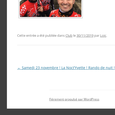
Cette entrée a été publiée dans
Club
le
30/11/2019
par
Loic
.
Navigation
←
Samedi 23 novembre ! La Noct’Yvette ! Rando de nuit !
des
articles
Fièrement propulsé par WordPress