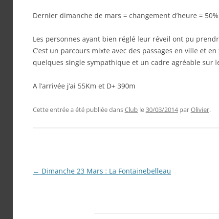
Dernier dimanche de mars = changement d’heure = 50% 
Les personnes ayant bien réglé leur réveil ont pu prendre
C’est un parcours mixte avec des passages en ville et en 
quelques single sympathique et un cadre agréable sur le
A l’arrivée j’ai 55Km et D+ 390m
Cette entrée a été publiée dans
Club
le
30/03/2014
par
Olivier
.
Navigation
←
Dimanche 23 Mars : La Fontainebelleau
des
articles