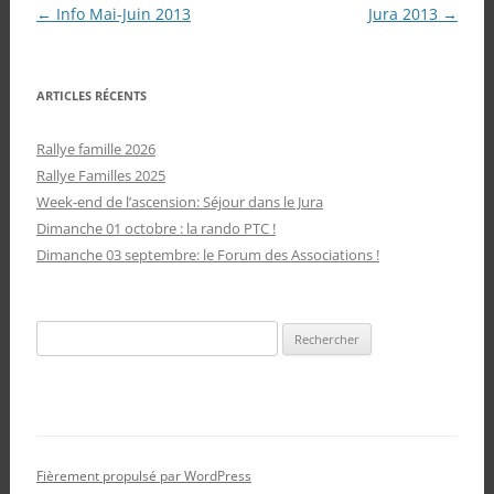
Navigation
←
Info Mai-Juin 2013
Jura 2013
→
des
articles
ARTICLES RÉCENTS
Rallye famille 2026
Rallye Familles 2025
Week-end de l’ascension: Séjour dans le Jura
Dimanche 01 octobre : la rando PTC !
Dimanche 03 septembre: le Forum des Associations !
Rechercher :
Fièrement propulsé par WordPress