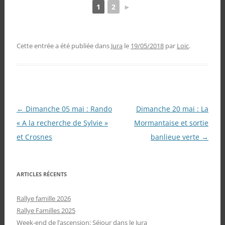
1
2
►
Cette entrée a été publiée dans
Jura
le
19/05/2018
par
Loic
.
Navigation
←
Dimanche 05 mai : Rando
Dimanche 20 mai : La
des
« A la recherche de Sylvie »
Mormantaise et sortie
articles
et Crosnes
banlieue verte
→
ARTICLES RÉCENTS
Rallye famille 2026
Rallye Familles 2025
Week-end de l’ascension: Séjour dans le Jura