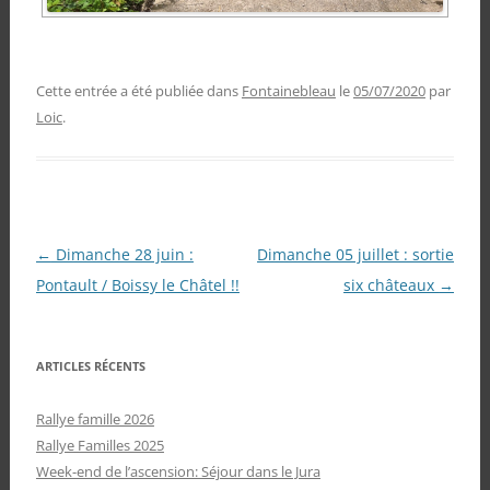
Cette entrée a été publiée dans
Fontainebleau
le
05/07/2020
par
Loic
.
Navigation
←
Dimanche 28 juin :
Dimanche 05 juillet : sortie
des
Pontault / Boissy le Châtel !!
six châteaux
→
articles
ARTICLES RÉCENTS
Rallye famille 2026
Rallye Familles 2025
Week-end de l’ascension: Séjour dans le Jura