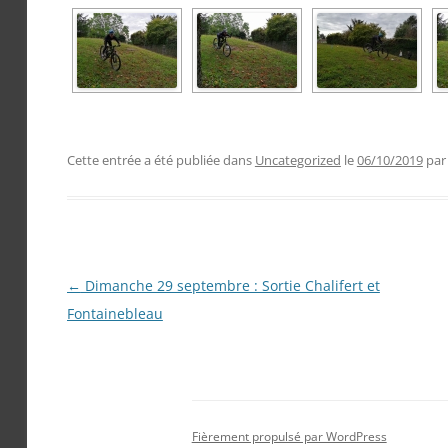
Cette entrée a été publiée dans
Uncategorized
le
06/10/2019
pa
Navigation
←
Dimanche 29 septembre : Sortie Chalifert et
des
Fontainebleau
articles
Fièrement propulsé par WordPress