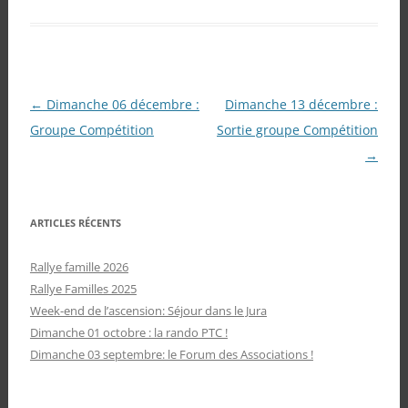
Navigation
←
Dimanche 06 décembre :
Dimanche 13 décembre :
des
Groupe Compétition
Sortie groupe Compétition
articles
→
ARTICLES RÉCENTS
Rallye famille 2026
Rallye Familles 2025
Week-end de l’ascension: Séjour dans le Jura
Dimanche 01 octobre : la rando PTC !
Dimanche 03 septembre: le Forum des Associations !