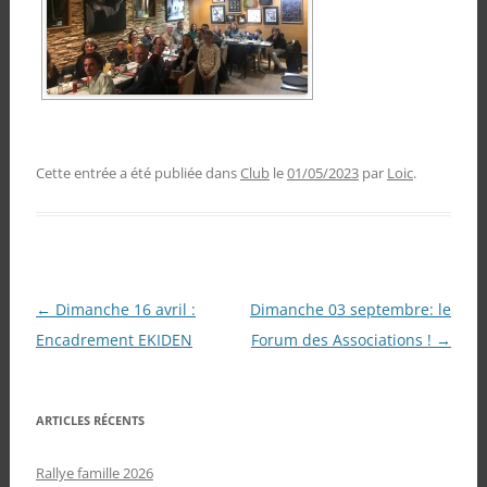
Cette entrée a été publiée dans
Club
le
01/05/2023
par
Loic
.
Navigation
←
Dimanche 16 avril :
Dimanche 03 septembre: le
des
Encadrement EKIDEN
Forum des Associations !
→
articles
ARTICLES RÉCENTS
Rallye famille 2026