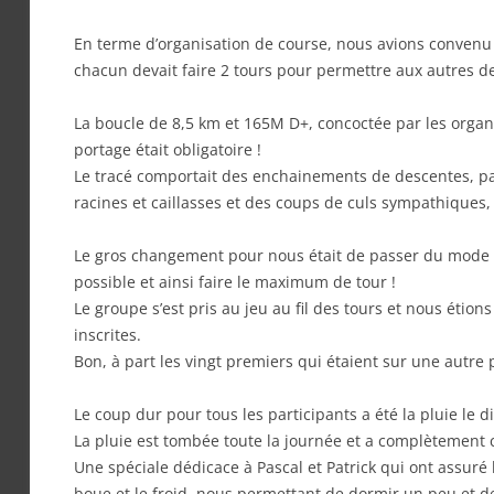
En terme d’organisation de course, nous avions convenu d
chacun devait faire 2 tours pour permettre aux autres d
La boucle de 8,5 km et 165M D+, concoctée par les organ
portage était obligatoire !
Le tracé comportait des enchainements de descentes, pas
racines et caillasses et des coups de culs sympathiques, 
Le gros changement pour nous était de passer du mode « 
possible et ainsi faire le maximum de tour !
Le groupe s’est pris au jeu au fil des tours et nous étion
inscrites.
Bon, à part les vingt premiers qui étaient sur une autre 
Le coup dur pour tous les participants a été la pluie le
La pluie est tombée toute la journée et a complètement c
Une spéciale dédicace à Pascal et Patrick qui ont assuré 
boue et le froid, nous permettant de dormir un peu et d