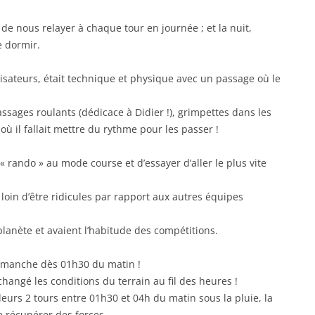
e nous relayer à chaque tour en journée ; et la nuit,
e dormir.
isateurs, était technique et physique avec un passage où le
sages roulants (dédicace à Didier !), grimpettes dans les
où il fallait mettre du rythme pour les passer !
rando » au mode course et d’essayer d’aller le plus vite
s loin d’être ridicules par rapport aux autres équipes
planète et avaient l’habitude des compétitions.
 dimanche dès 01h30 du matin !
hangé les conditions du terrain au fil des heures !
leurs 2 tours entre 01h30 et 04h du matin sous la pluie, la
e récupérer des forces.