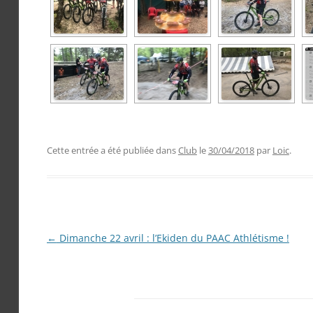
Cette entrée a été publiée dans
Club
le
30/04/2018
par
Loic
.
Navigation
←
Dimanche 22 avril : l’Ekiden du PAAC Athlétisme !
des
articles