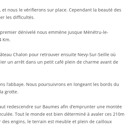
, et nous le vérifierons sur place. Cependant la beauté des
r les difficultés.
e premier dénivelé nous emmène jusque Ménétru-le-
4 Km.
âteau Chalon pour retrouver ensuite Nevy-Sur-Seille où
lier un arrêt dans un petit café plein de charme avant de
ons l’abbaye. Nous poursuivrons en longeant les bords du
a grotte.
faut redescendre sur Baumes afin d’emprunter une montée
eculée. Tout le monde est bien déterminé à avaler ces 210m
es engins, le terrain est meuble et plein de cailloux