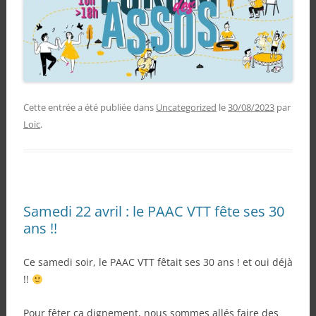
Cette entrée a été publiée dans
Uncategorized
le
30/08/2023
par
Loic
.
Samedi 22 avril : le PAAC VTT fête ses 30
ans !!
Ce samedi soir, le PAAC VTT fêtait ses 30 ans ! et oui déjà
!!
Pour fêter ça dignement, nous sommes allés faire des